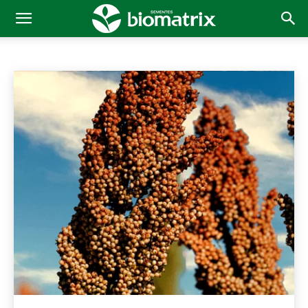
MANEJO DE DOENÇAS
Manejo de Doenças
Manejo de Pragas
Início
Manejo Fitossanitário
Manejo de Doenças