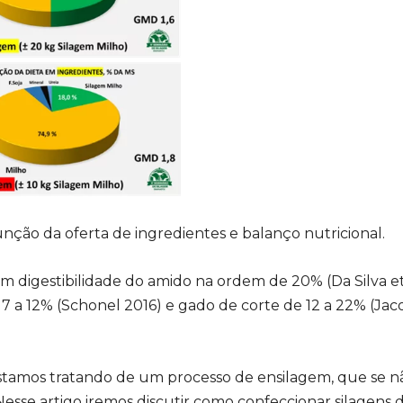
unção da oferta de ingredientes e balanço nutricional.
 digestibilidade do amido na ordem de 20% (Da Silva et a
 a 12% (Schonel 2016) e gado de corte de 12 a 22% (Jacova
Estamos tratando de um processo de ensilagem, que se nã
Nesse artigo iremos discutir como confeccionar silagens 