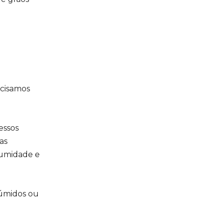
cisamos
essos
as
umidade e
 úmidos ou