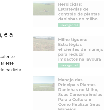
Herbicidas:
Estratégias de
controle de plantas
daninhas no milho
Uncategorized
, e a
Milho tiguera:
Estratégias
eficientes de manejo
para reduzir
xcelente
impactos na lavoura
ar esse
Uncategorized
de na dieta
Manejo das
Principais Plantas
Daninhas no Milho,
Suas Consequências
Para a Cultura e
Como Realizar Seus
Manejos