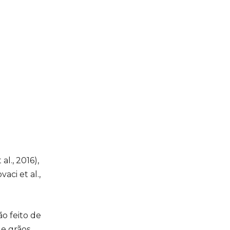
l., 2016),
ci et al.,
o feito de
de grãos