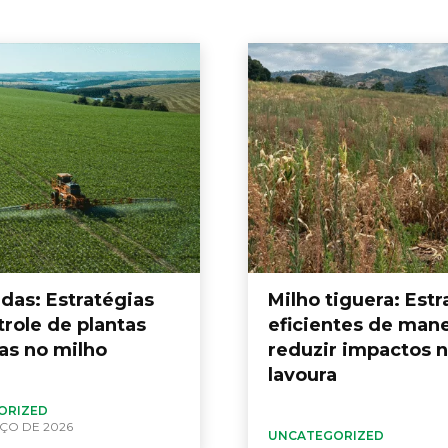
das: Estratégias
Milho tiguera: Estr
trole de plantas
eficientes de mane
as no milho
reduzir impactos 
lavoura
ORIZED
ÇO DE 2026
UNCATEGORIZED