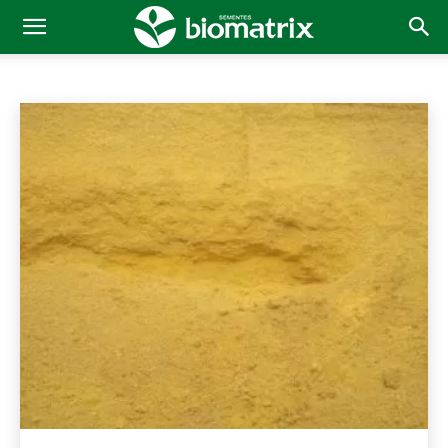
SILAGEM
BTMAX
Fertilidade
Manejo Fitossanitário
Início
Silagem