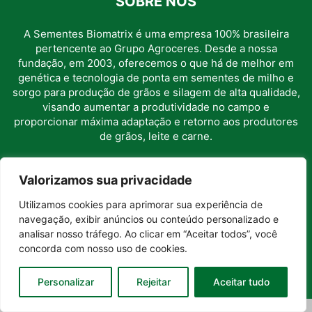
SOBRE NÓS
A Sementes Biomatrix é uma empresa 100% brasileira
pertencente ao Grupo Agroceres. Desde a nossa
fundação, em 2003, oferecemos o que há de melhor em
genética e tecnologia de ponta em sementes de milho e
sorgo para produção de grãos e silagem de alta qualidade,
visando aumentar a produtividade no campo e
proporcionar máxima adaptação e retorno aos produtores
de grãos, leite e carne.
SIGA-NOS
Valorizamos sua privacidade
Utilizamos cookies para aprimorar sua experiência de
navegação, exibir anúncios ou conteúdo personalizado e
analisar nosso tráfego. Ao clicar em “Aceitar todos”, você
concorda com nosso uso de cookies.
© 2020 Sementes Biomatrix | Desenvolvido por
Postali
Personalizar
Rejeitar
Aceitar tudo